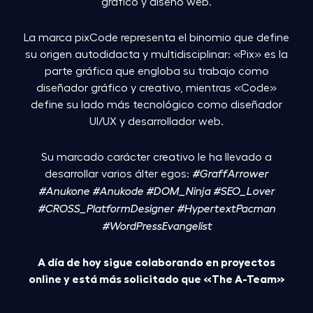
gráfico y diseño web.
La marca pixCode representa el binomio que define
su origen autodidacta y multidisciplinar: «Pix» es la
parte gráfica que engloba su trabajo como
diseñador gráfico y creativo, mientras «Code»
define su lado más tecnológico como diseñador
UI/UX
y desarrollador web.
Su marcado carácter creativo le ha llevado a
desarrollar varios álter egos:
#GraffArrower
#Anukone
#Anukode
#DOM_Ninja
#SEO_Lover
#CROSS_PlatformDesigner
#HypertextPacman
#WordPressEvangelist
A día de hoy sigue colaborando en proyectos
online y está más solicitado que «The A-Team»